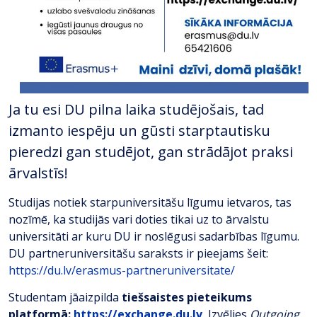
Ja tu esi DU pilna laika studējošais, tad
izmanto iespēju un gūsti starptautisku
pieredzi gan studējot, gan strādājot praksi
ārvalstīs!
Studijas notiek starpuniversitāšu līgumu ietvaros, tas
nozīmē, ka studijās vari doties tikai uz to ārvalstu
universitāti ar kuru DU ir noslēgusi sadarbības līgumu.
DU partneruniversitāšu saraksts ir pieejams šeit:
https://du.lv/erasmus-partneruniversitate/
Studentam jāaizpilda
tiešsaistes pieteikums
platformā:
https://exchange.du.lv
Izvēlies
Outgoing