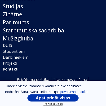
Studijas
Zinātne
Par mums
Starptautiskā sadarbība
Mūžizglītība
DUIS
Studentiem
Darbiniekiem
Projekti
Kontakti
Privātuma politika
Trauksmes celšana
|
|
Piekļūstamības ziņojums
Tīmekļa vietne izmanto sīkdatnes funkcionalitātes
nodrošināšanai. Vairāk informācijas
privātuma politika
.
©2021-2026 Daugavpils Universitāte, Visas tiesības
Apstiprināt visas
aizsargātas.
Rādīt izvēlni