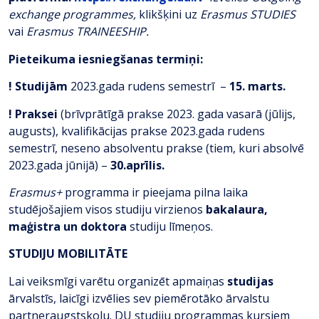
exchange programmes,
klikšķini uz
Erasmus STUDIES
vai
Erasmus TRAINEESHIP.
Pieteikuma iesniegšanas termiņi:
! Studijām
2023.gada rudens semestrī –
15. marts.
! Praksei
(brīvprātīgā prakse 2023. gada vasarā (jūlijs,
augusts), kvalifikācijas prakse 2023.gada rudens
semestrī, neseno absolventu prakse (tiem, kuri absolvē
2023.gada jūnijā) –
30.aprīlis.
Erasmus+
programma ir pieejama pilna laika
studējošajiem visos studiju virzienos
bakalaura,
maģistra un doktora
studiju līmeņos.
STUDIJU MOBILITĀTE
Lai veiksmīgi varētu organizēt apmaiņas
studijas
ārvalstīs, laicīgi izvēlies sev piemērotāko ārvalstu
partneraugstskolu. DU studiju programmas kursiem