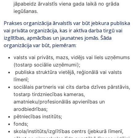
jāpabeidz ārvalstīs viena gada laikā no grāda
iegūšanas.
Prakses organizācija ārvalstīs var būt jebkura publiska
vai privāta organizācija, kas ir aktīva darba tirgū vai
izglītības, apmācības un jaunatnes jomās. Šāda
organizācija var būt, piemēram:
valsts vai privāts, mazs, vidējs vai liels uzņēmums
(tostarp sociālie uzņēmumi);
publiska struktūra vietējā, reģionālā vai valsts
līmenī;
sociālais partneris vai cits darba dzīves pārstāvis,
tostarp tirdzniecības kameras,
amatnieku/profesionālās apvienības un
arodbiedrības;
pētniecības institūts;
fonds;
skola/institūts/izglītības centrs (jebkurā līmenī,