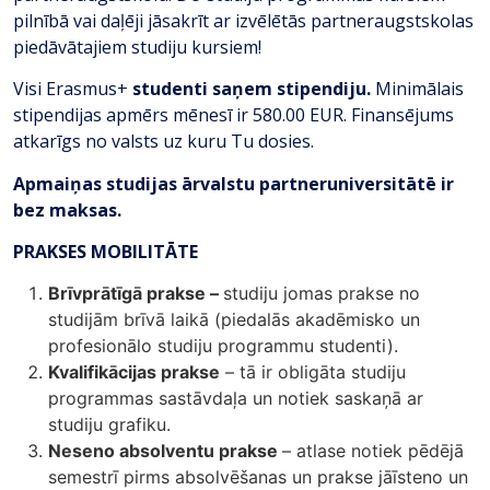
pilnībā vai daļēji jāsakrīt ar izvēlētās partneraugstskolas
piedāvātajiem studiju kursiem!
Visi Erasmus+
studenti saņem stipendiju.
Minimālais
stipendijas apmērs mēnesī ir 580.00 EUR. Finansējums
atkarīgs no valsts uz kuru Tu dosies.
Apmaiņas studijas ārvalstu partneruniversitātē ir
bez maksas.
PRAKSES MOBILITĀTE
Brīvprātīgā prakse –
studiju jomas prakse no
studijām brīvā laikā (piedalās akadēmisko un
profesionālo studiju programmu studenti).
Kvalifikācijas prakse
– tā ir obligāta studiju
programmas sastāvdaļa un notiek saskaņā ar
studiju grafiku.
Neseno absolventu prakse
– atlase notiek pēdējā
semestrī pirms absolvēšanas un prakse jāīsteno un