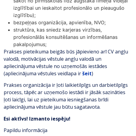
sākot no pirmsskolas līdz augstākā līmeņa vidējai
izglītībai un ieskaitot profesionālo un pieaugušo
izglītību);
bezpeļņas organizācija, apvienība, NVO;
struktūra, kas sniedz karjeras virzības,
profesionālās konsultēšanas un informēšanas
pakalpojumus;
Prakses pieteikuma beigās būs jāpievieno arī CV angļu
valodā, motivācijas vēstule angļu valodā un
apliecinājuma vēstule no uzņemošās iestādes
(apliecinājuma vēstules veidlapa ir
šeit
)
Prakses organizācija ir ļoti laikietilpīgs un darbietilpīgs
process, tāpēc ar uzņemošo iestādi ir jāsāk sazināties
ļoti laicīgi, lai uz pieteikuma iesniegšanas brīdi
apliecinājuma vēstule jau būtu sagatavota.
Esi aktīvs! Izmanto iespēju!
Papildu informācija