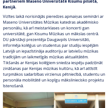
partneriem Maseno Universitātē Kisumu pilsētā,
Kenijā.
Vizītes laikā norisinājās pieredzes apmaiņas semināri ar
Maseno Universitātes Mūzikas katedras akadēmisko
personālu, kā arī meistarklases un koncerti gan
universitātē, gan Kisumu Mūzikas un mākslas centrā.
DU pārstāvji prezentēja Daugavpils Universitāti,
informēja kolēģus un studentus par studiju iespējām
Latvijā un iepazīstināja auditoriju ar latviešu mūzikas
tradīcijām un laikmetīgās mūzikas aktualitātēm.
Tikšanās ar Kenijas kolēģiem sniedza iespēju padziļināt
zināšanas par Kenijas mūzikas kultūru, kā arī attīstīt
turpmākos sadarbības virzienus pētniecībā, studentu un
personāla mobilitātē un kopīgu māksliniecisko projektu
īstenošanā.