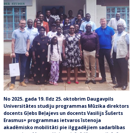
No 2025. gada 19. līdz 25. oktobrim Daugavpils
Universitātes studiju programmas Mūzika direktors
docents Gļebs Beļajevs un docents Vasilijs Šušerts
Erasmus+ programmas ietvaros īstenoja
akadēmisko mobilitāti pie ilggadējiem sadarbības